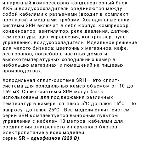
и наружный компрессорно-конденсаторный блок.
ККБ и воздухоохладитель соединяются между
собой кабелями с разъемами (входит в комплект
поставки) и медными трубами. Холодильные сплит-
системы SRH включат в себя корпус, компрессор,
конденсатор, вентилятор, реле давления, датчик
температуры, щит управления, контроллер, пульт
управления, воздухоохладитель. Идеальное решение
для малого бизнеса: цветочных магазинов, кафе,
ресторанов, погребов в частных домах и
высокотемпературных холодильных камер в
небольших магазинах, и помещений на пищевых
производствах.
Холодильная сплит-система SRH – это сплит-
система для холодильных камер объемом от 10 до
159 м3. Сплит-системы SRH могут быть
использованы для поддержания различных
о
о
температур в камере: от плюс 5
C до плюс 15
C
. По
о
запросу
до плюс 25
C
. Все модели сплит-систем
серии SRH комплектуется выносным пультом
управления с кабелем 10 метров, кабелями для
соединения внутреннего и наружного блоков.
Электропитание у всех моделей
серии
SR
-
однофазное (220 В)
.