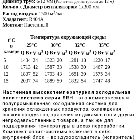
Диаметр труб:
6/12 мм (
)
Расчетная длина трассы до 12 м
Кол-во
x
Диаметр вентиляторов:
1х300 мм
3
Расход воздуха:
1500 м
/час
Хладагент:
R404A
Монтаж:
Настенный
Температура окружающей среды
o
t
С
o
o
o
o
25
С
30
С
32
С
35
С
в
камере
3
3
3
3
Q Вт
Q Вт
Q Вт
Q Вт
V м
V м
V м
V м
5
1434
24
1323
20
1281
18
1220
17
10
1713
42
1587
33
1538
30
1467
29
12
1837
52
1703
43
1651
39
1575
34
15
2037
74
1889
59
1832
54
1747
48
Настенная высокотемпературная холодильная
сплит-система серии SRH
- это коммерческвя и
полупромышленная холодильная система для
хранения охлажденных продуктов, охлаждения
свежих продуктов, хранения медикаментов и других
непродавльственных товаров, а так же для
поддержания температуры в цехах переработки.
Комплект сплит-системы включает в себя
внутренний блок – воздухоохладитель (испаритель),