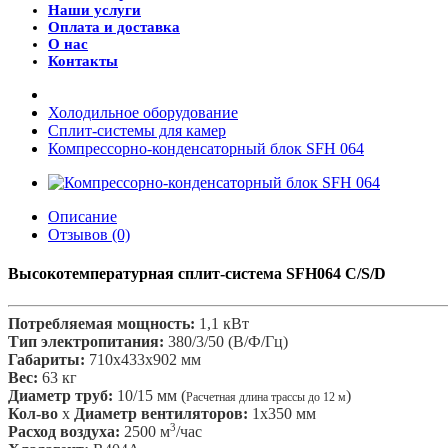
Наши услуги
Оплата и доставка
О нас
Контакты
Холодильное оборудование
Сплит-системы для камер
Компрессорно-конденсаторный блок SFH 064
Описание
Отзывов (0)
Высокотемпературная сплит-система SFH064 C/S/D
Потребляемая мощность:
1,1 кВт
Тип электропитания:
380/3/50 (В/Ф/Гц)
Габариты:
710x433x902 мм
Вес:
63 кг
Диаметр труб:
10/15 мм (
)
Расчетная длина трассы до 12 м
Кол-во
x
Диаметр вентиляторов:
1х350 мм
3
Расход воздуха:
2500 м
/час