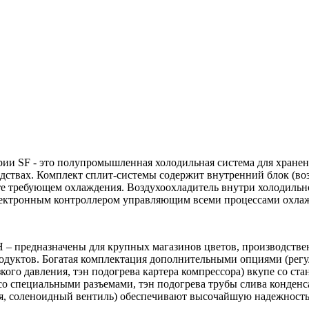
рии SF - это полупромышленная холодильная система для хранен
одствах. Комплект сплит-системы содержит внутренний блок (во
те требующем охлаждения. Воздухоохладитель внутри холодильн
электронным контроллером управляющим всеми процессами охлаж
H – предназначены для крупных магазинов цветов, производстве
родуктов. Богатая комплектация дополнительными опциями (регу
зкого давления, тэн подогрева картера компрессора) вкупе со с
о специальными разъемами, тэн подогрева трубы слива конденса
я, соленоидный вентиль) обеспечивают высочайшую надежность