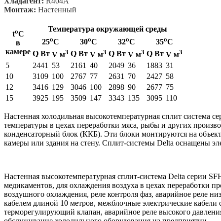
Хладагент:
R404A
Монтаж:
Настенный
Температура окружающей среды
o
t
С
o
o
o
o
25
С
30
С
32
С
35
С
в
камере
3
3
3
3
Q Вт
Q Вт
Q Вт
Q Вт
V м
V м
V м
V м
5
2441
53
2161
40
2049
36
1883
31
10
3109
100
2767
77
2631
70
2427
58
12
3416
129
3046
100
2898
90
2677
75
15
3925
195
3509
147
3343
135
3095
110
Настенная холодильная высокотемпературная сплит система се
температуры в цехах переработки мяса, рыбы и других произв
конденсаторный блок (ККБ). Эти блоки монтируются на объек
камеры или здания на стену. Сплит-системы Delta оснащены 
Настенная высокотемпературная сплит-система Delta серии SF
медикаментов, для охлаждения воздуха в цехах переработки п
воздушного охлаждения, реле контроля фаз, аварийное реле ни
кабелем длиной 10 метров, межблочные электрические кабели с
терморегулирующий клапан, аварийное реле высокого давлени
обслуживание холодильного оборудования на предприятии.