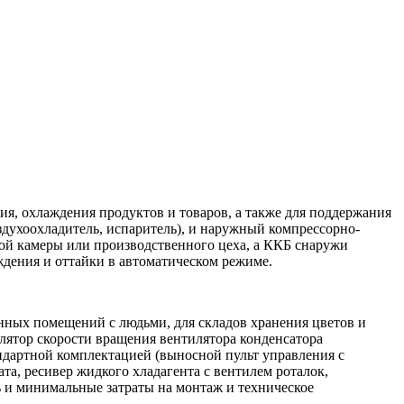
ия, охлаждения продуктов и товаров, а также для поддержания
здухоохладитель, испаритель), и наружный компрессорно-
ой камеры или производственного цеха, а ККБ снаружи
дения и оттайки в автоматическом режиме.
нных помещений с людьми, для складов хранения цветов и
лятор скорости вращения вентилятора конденсатора
тандартной комплектацией (выносной пульт управления с
та, ресивер жидкого хладагента с вентилем роталок,
 и минимальные затраты на монтаж и техническое