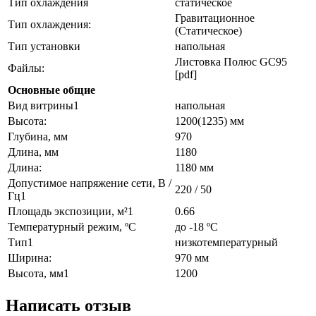
Тип охлаждения
статическое
Гравитационное
Тип охлаждения:
(Статическое)
Тип установки
напольная
Листовка Полюс GC95
Файлы:
[pdf]
Основные общие
Вид витрины1
напольная
Высота:
1200(1235) мм
Глубина, мм
970
Длина, мм
1180
Длина:
1180 мм
Допустимое напряжение сети, В /
220 / 50
Гц1
Площадь экспозиции, м²1
0.66
Температурный режим, ºC
до -18 ºC
Тип1
низкотемпературный
Ширина:
970 мм
Высота, мм1
1200
Написать отзыв