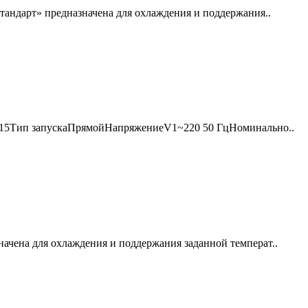
тандарт» предназначена для охлаждения и поддержания..
о -15Тип запускаПрямойНапряжениеV1~220 50 ГцНоминально..
ачена для охлаждения и поддержания заданной температ..