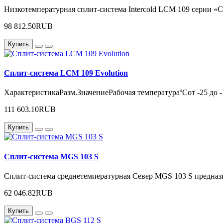
Низкотемпературная сплит-система Intercold LCM 109 серии «С
98 812.50RUB
Купить
Сплит-система LCM 109 Evolution
ХарактеристикаРазм.ЗначениеРабочая температураºСот -25 д
111 603.10RUB
Купить
Сплит-система MGS 103 S
Сплит-система среднетемпературная Север MGS 103 S предназн
62 046.82RUB
Купить