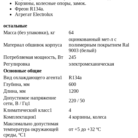
Корзины, колесные опоры, замок.
Фреон R134a.
Агрегат Electrolux
остальные
Масса (без упаковки), кг
64
оцинкованный мет-л с
Материал обшивок корпуса
полимерным покрытием Ral
9003 (белый)
Потребляемая мощность, Вт
245
Регулировка
электромеханическая
Основные общие
Вид охлаждающего агента1
R134a
Глубина, мм
600
Длина, мм
1200
Допустимое напряжение
220 / 50
сети, В / Гц1
Климатический класс1
4
Комплектация1
4 корзины, колеса
Максимально допустимая
температура окружающей
от +5 до +32 ºC
среды, ºC1