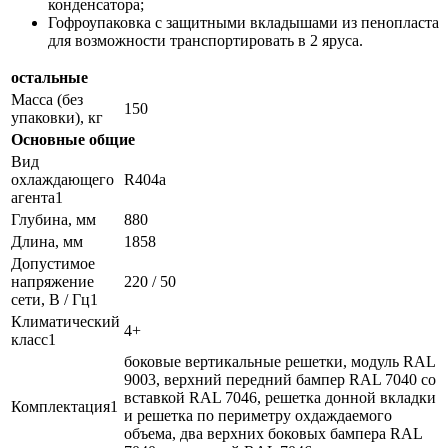
конденсатора;
Гофроупаковка с защитными вкладышами из пенопласта
для возможности транспортировать в 2 яруса.
остальные
Масса (без
150
упаковки), кг
Основные общие
Вид
охлаждающего
R404a
агента1
Глубина, мм
880
Длина, мм
1858
Допустимое
напряжение
220 / 50
сети, В / Гц1
Климатический
4+
класс1
боковые вертикальные решетки, модуль RAL
9003, верхний передний бампер RAL 7040 со
вставкой RAL 7046, решетка донной вкладки
Комплектация1
и решетка по периметру охдаждаемого
объема, два верхних боковых бампера RAL