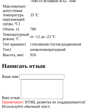
7040 со вставкой RAL 7046
Максимально
допустимая
температура
35 ºC
окружающей
среды, ºC1
Объем, л1
780
Температурный
от -12 до -23 ºC
режим, ºC
Тип крышки1
стеклянная гнутая раздвижная
Тип1
низкотемпературный
Высота, мм1
910
Написать отзыв
Ваше имя
Ваш отзыв
Примечание:
HTML разметка не поддерживается!
Используйте обычный текст.