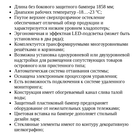
Длина без бокового защитного бампера 1858 мм;
Диапазон рабочих температур -18…-23 °С;
Гнутое верхнее сверхпрозрачное остекление
обеспечивает отличный обзор продукции и
характеризуется низким уровнем хладопотерь;
Эргономичная и эффектная LED-подсветка (может быть
установлена в два ряда);
Комплектуется трансформируемыми многоуровневыми
решётками и корзинами;
Возможна установка одноуровневой или двухуровневой
надстройки для размещения сопутствующих товаров
островного или пристенного типа;
Автоматическая система оттаивания системы;
Оснащена электронным процессором управления;
Есть возможность подключения к системе удаленного
мониторинга;
Конструкция имеет обогреваемый канал слива талой
воды;
Защитный пластиковый бампер предохраняет
оборудование от нежелательных ударов тележками;
Цветовая вставка на бампере дополняет стильный
дизайн ларя;
Стеклянные элементы имеют по контуру декоративную
шелкографию;